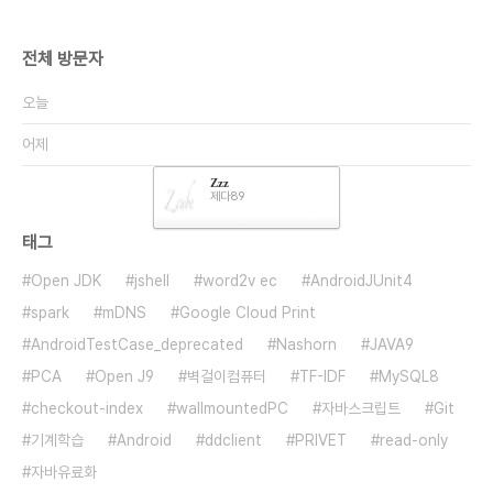
전체 방문자
오늘
어제
Zzz
제다89
태그
Open JDK
jshell
word2v ec
AndroidJUnit4
spark
mDNS
Google Cloud Print
AndroidTestCase_deprecated
Nashorn
JAVA9
PCA
Open J9
벽걸이컴퓨터
TF-IDF
MySQL8
checkout-index
wallmountedPC
자바스크립트
Git
기계학습
Android
ddclient
PRIVET
read-only
자바유료화