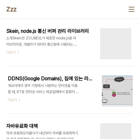
본문 바로가기
Zzz
Skein, node.js 통신 버퍼 관리 라이브러리
소개Skein은 ZCUBE社가 배포한 node.js용 라
이브러리로, 개발자가 데이터 통신등에 사용되는 버
퍼를 효과적으로 사용할 수 있게 해준다. 이 라이브러
더보기
리는 자바 객체 java.nio.ByteBuffer를 본따서 만
들어졌다. 자바의 nio 패키지는 Nonblocking-IO
에 필요한 객체들로 구성되어 있다. 그중에
ByteBuffer 객체는 개발자가 바이트 배열등을 효과
DDNS(Google Domains), 집에 있는 라즈베리파이 설정
적으로 다루는데 도움이 된다. 일반적으로 데이터 통
개요대개의 경우 가정에서 사용하는 인터넷을 이용
신 모듈을 구현할 때 바이트 배열을 자주 생성해서 사
할 때, KT등 인터넷 서비스 제공업체에서 컴퓨터 혹
용하게 되는데, 메번 배열을 힙 메모리에 할당하고 해
은 공유기에 동적 IP를 할당한다. 이 아이피를 사용,
더보기
제하는 것은 비효율적인 작업으로 모듈의 성능을 저
외부에서 접근할 수 있지만 아이피가 변경될 수 있기
하시킨다. 또한 데이터를 송수신할 때, 바이트 배열에
에 매번 아이피를 확인해줘야 한다. DDNS 서비스
서 데이터를 쓰거나 읽기 위해 복잡하게 인덱스를 처
를 이용하면 매번 아이피를 확인해야 하는 불편함을
리하는 경우가 많다. Skein은..
없앨 수 있다. 위의 그림은 작업할 내용에 대한 시스
자바유료화 대책
템 구성도이다. 현재 집에서 사용하는 인터넷 모뎀에
자바 유료화오라클사가 내년부터 자바를 유료화하기
라즈베리 파이를 직접 연결하면 동적아이피가 할당