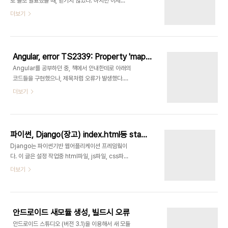
로 올초 발표했을 때, 믿기지 않았다. 하지만 이제는
되는데, 여기에 도메인내 이름을 부여하고 외부에서
대책을 세워둘 필요가 있다. 그래서 몇가지 알고 있는
더보기
설정된 이름으로 접근한다. 이렇게 하면 라즈베리파
내용을 공유하려 한
이 장치에 할당된 아이피가 변경되어도 설정된 이름
다.OpenJ9https://adoptopenjdk.netOpenJ9IBM
으로 계속 접근할 수 있다. DDNS, Google
사가 예전 SUN사의 자바를 자사의 서버등에 효과적
DomainsDDNS(Dynamic DNS)는 DNS정보
으로 적용하기 위해 자체적으로 개발하던 JVM이다.
를..
Angular, error TS2339: Property 'map' does not exist on type 'Observable<Object>'
이 J9 JVM은 1997년 부터 SUN사의 자바 버전
Angular를 공부하던 중, 책에서 안내한데로 아래의
에 맞추어 개발되어 왔다. 이 J9 JVM이 2016년초
코드들을 구현했으나, 제목처럼 오류가 발생했다.
이클립스 OMR 프로젝트에 채택 되면서 "Open
import
더보기
J9"이라는 이름으로 이클립스에 의해 이어서 개발
'rxjs/add/operator/map';...ngOnInit() {
되고 있다. Open J9은 현재 오라클 Open JDK
this.postsService.getPosts() .map(res =>
8,9,10에 호환된다. 아마도 짧게는 자바 유료화에 대
res['items']) .subscribe((result: any) =>
한 대응이 되고 길게는 대체재가 될 수도 있..
this.posts = result)} error TS2339:
파이썬, Django(장고) index.html등 static 파일등 설정하기
Property 'map' does not exist on type
Django는 파이썬기반 웹어플리케이션 프레임웤이
'Observable' RxJSRxJS는 자바스크립트에 기반
다. 이 글은 설정 작업중 html파일, js파일, css파일
한 Reactive Extensions 라이브러리이다. 여기서
등 "static resources"라고 하는 것들을 URL에
더보기
Reactive는 ReactiveX인데, observer 패턴을
직접 맵핑하는 방법을 설명한다. 일반적으로
응용 이벤트기반 비동기 프로그래밍을 가능케 해주
'settings.py'파일에 'STATIC_URL',
는 라이브러..
'STATICFILE_DIR'등을 설정하는데, URL이
'STATIC_URL'에 정의된 경로로 제한된다. 만약 메
안드로이드 새모듈 생성, 빌드시 오류
인페이지 "/index.html"을 static 파일을 사용하
안드로이드 스튜디오 (버전 3.1)을 이용해서 새 모듈
려면, 약간 까다롭게 된다. 좀더 유연하고 유용한 방