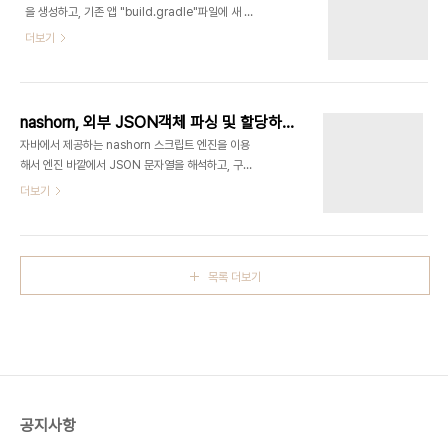
을 생성하고, 기존 앱 "build.gradle"파일에 새 모
법으로, "urls.py"파일에 정의하는 urlpatterns 배
듈을 의존성에 추가, 빌드시 오류가 발생한다. 오류
더보기
열에 'path','url'등을 설정할 때 static resource
문구로 이래와 같은 문구들이 여러개 뿌려진
를 설정하는 방법을 설명한다. urls.pyfrom
다."Unable to resolve dependency for
django.conf.urls ..
':app@debug/compileClasspath': Could
not resolve project :module" 안드로이드 개발
nashorn, 외부 JSON객체 파싱 및 할당하기
자 사이트 문서(한글본)는 최신 내용으로 수정되지
자바에서 제공하는 nashorn 스크립트 엔진을 이용
않아서 문제 해결에 도움이 되지 않는다. 또한 안드로
해서 엔진 바깥에서 JSON 문자열을 해석하고, 구해
이드 스튜디오(버전 3.1)가 모듈을 생성할 때, 파일을
진 객체를 다시 엔진에 할당하는 코드를 구현해 본다.
더보기
정확히 설정하지 않는 것이 문제가 발생하는 원인중
ScriptEngineManager engineManager =
하나이다. 해결방법 : 새모듈 생성 후 의존성 추가스
new ScriptEngineManager();ScriptEngine
튜디오에서 "File > New > New Mo..
engine =
engineManager.getEngineByName("nashorn");
목록 더보기
// parse JSONScriptObjectMirror json =
(ScriptObjectMirror)engine.eval("JSON");
String data = "
{\"name\":\"ZCUBE\"}";ScriptObjectMirror
parsed =
(ScriptObjectMirror)json.callMember("pa..
공지사항